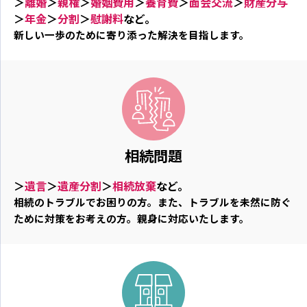
＞
離婚
＞
親権
＞
婚姻費用
＞
養育費
＞
面会交流
＞
財産分与
＞
年金
＞
分割
＞
慰謝料
など。
新しい一歩のために寄り添った解決を目指します。
相続問題
＞
遺言
＞
遺産分割
＞
相続放棄
など。
相続のトラブルでお困りの方。また、トラブルを未然に防ぐ
ために対策をお考えの方。親身に対応いたします。